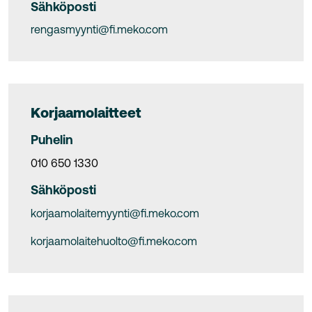
Sähköposti
rengasmyynti@fi.meko.com
Korjaamolaitteet
Puhelin
010 650 1330
Sähköposti
korjaamolaitemyynti@fi.meko.com
korjaamolaitehuolto@fi.meko.com