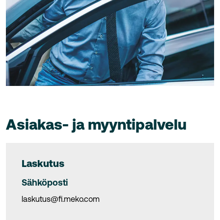
Asiakas- ja myyntipalvelu
Laskutus
Sähköposti
laskutus@fi.meko.com