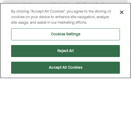
Suosittelemme verkkolaskua sähköpostilaskun
sijaan — se on nopein ja varmin tapa toimittaa
By clicking “Accept All Cookies”, you agree to the storing of
cookies on your device to enhance site navigation, analyze
laskut meille.
site usage, and assist in our marketing efforts.
Verkkolaskuosoite
003701101110
Cookies Settings
Operaattori
Maventa (003721291126)
Reject All
Välittäjätunnus
DABAFIHH
(pankkiverkko)
Accept All Cookies
Sähköpostilasku
01101110@scan.netvisor.fi