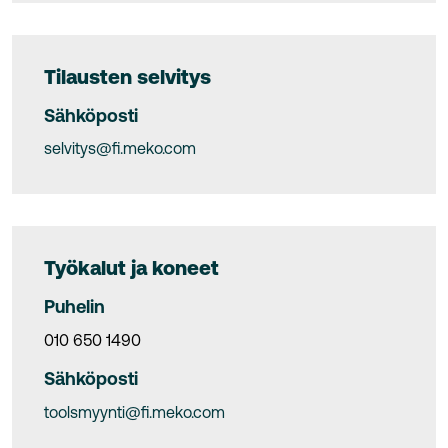
Tilausten selvitys
Sähköposti
selvitys@fi.meko.com
Työkalut ja koneet
Puhelin
010 650 1490
Sähköposti
toolsmyynti@fi.meko.com